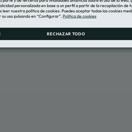
 parte y de terceros para finalidades analíticas sobre el uso de la web, 
 de Uso de la Plataforma
blicidad personalizada en base a un perfil a partir de la recopilación de 
ONLY
leer nuestra política de cookies. Puedes aceptar todas las cookies med
 su uso pulsando en “Configurar”.
Política de cookies
R
RECHAZAR TODO