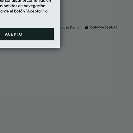
personalizar el contenido en
tus hábitos de navegación.
iante el botón “Aceptar” o
Powered by Keytel
COMPRA SEGURA
ACEPTO