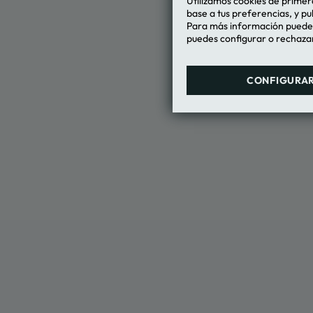
Utilizamos cookies de primera
Condiciones
base a tus preferencias, y pu
MEMBERS 
Para más información puedes 
puedes configurar o rechazar
CONFIGURA