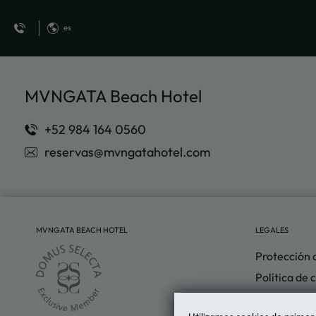
es
Su Puerta De Entrada A La Relajación Infinita del MVNGATA Beach Hote
MVNGATA Beach Hotel
reservas@mvngatahotel.com
MVNGATA BEACH HOTEL
LEGALES
Protección 
Política de 
Aviso legal