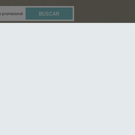
BUSCAR
o promocional
ma Ocean Front
ar
y a la
exuberante selva
. Con una
capacidad
4m²
, equipada con
tina de hidromasaje
, dos sillas y una
rutará de una
vista panorámica
que abarca desde el
de la selva.