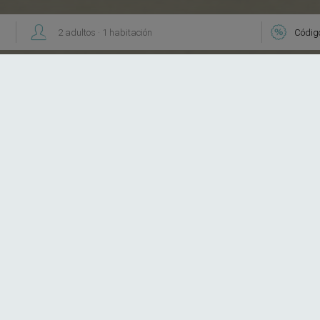
.


2
adultos
1
habitación
Códig
nte Premium Panora
nt es una
elegante habitación de 57 m²
que ofrece
vistas al m
 además de sus servicios esenciales, una
increíble terraza de 1
mexicano
en armonía con el entorno natural. Desde su Suite,
disf
lando las aguas azules del Caribe Mexicano y la majestuosidad 