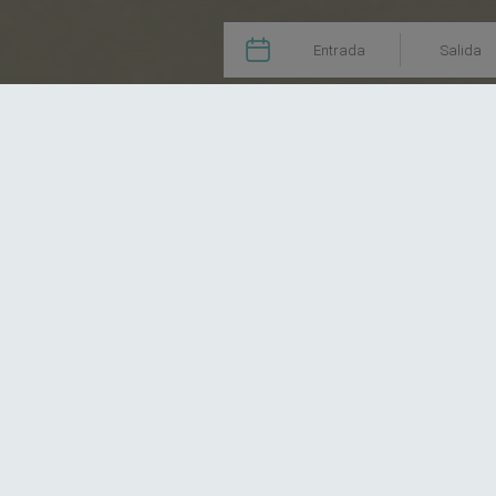
·

Entrada
Salida
Home
Habitaciones
Premium Panorama Ocean Front
Nuestra elega
Nuestra Premium Panorama ocean fro
máxima para 3 personas
dispone de,
mesa de exterior.
Sumérjase en el
sofisticado diseño 
amanecer hasta el atardecer, contemp