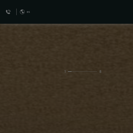
es
Premium Panorama Ocean Front del MVNGATA Beach Hotel en Playa de
1
8