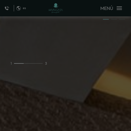
MENÚ
es
Deluxe Suite del MVNGATA Beach Hotel en Playa del Carmen. Web Ofici
1
3